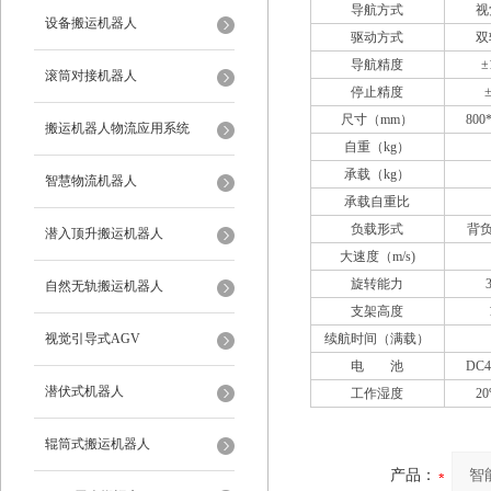
导航方式
视
设备搬运机器人
驱动方式
双
导航精度
±
滚筒对接机器人
停止精度
尺寸（mm）
800
搬运机器人物流应用系统
自重（kg）
承载（kg）
智慧物流机器人
承载自重比
负载形式
背负
潜入顶升搬运机器人
大速度（m/s)
旋转能力
自然无轨搬运机器人
支架高度
视觉引导式AGV
续航时间（满载）
电 池
DC4
潜伏式机器人
工作湿度
20
辊筒式搬运机器人
产品：