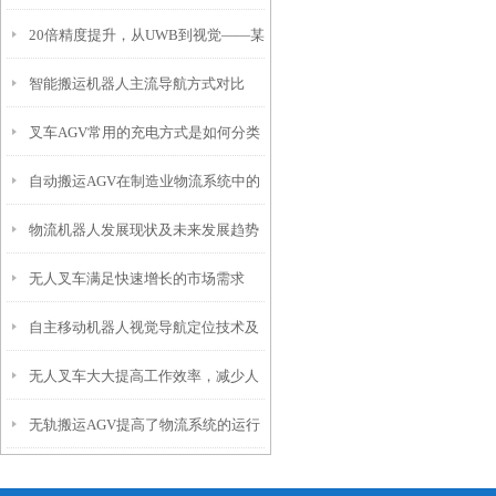
20倍精度提升，从UWB到视觉——某
智能搬运机器人主流导航方式对比
家电仓储叉车智能化改造实战案例
叉车AGV常用的充电方式是如何分类
自动搬运AGV在制造业物流系统中的
的？
物流机器人发展现状及未来发展趋势
重要作用
无人叉车满足快速增长的市场需求
自主移动机器人视觉导航定位技术及
无人叉车大大提高工作效率，减少人
其原理
无轨搬运AGV提高了物流系统的运行
员投入
效率