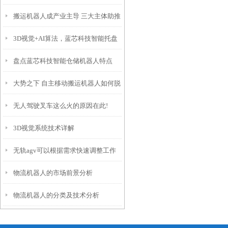
搬运机器人成产业主导 三大主体助推
3D视觉+AI算法，蓝芯科技智能托盘
行业发展
盘点蓝芯科技智能仓储机器人特点
对接方案
大势之下 自主移动搬运机器人如何脱
无人驾驶叉车这么火的原因在此!
颖而出？
3D视觉系统技术详解
无轨agv可以根据需求快速调整工作
物流机器人的市场前景分析
区域和路径
物流机器人的分类及技术分析