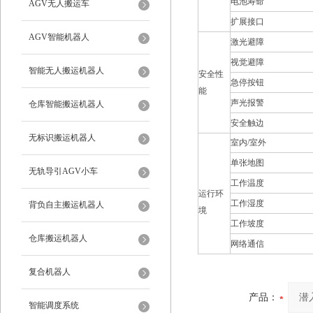
电池寿命
AGV无人搬运车
扩展接口
AGV智能机器人
激光避障
视觉避障
智能无人搬运机器人
安全性
急停按钮
能
声光报警
仓库智能搬运机器人
安全触边
无标识搬运机器人
室内/室外
单张地图
无轨导引AGV小车
工作温度
运行环
工作湿度
背负自主搬运机器人
境
工作坡度
仓库搬运机器人
网络通信
复合机器人
产品：
智能调度系统