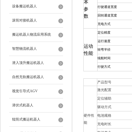
本
设备搬运机器人
行驶通道宽度
参
数
回转通道宽度
滚筒对接机器人
充电方式
定位精度
搬运机器人物流应用系统
运行速度
运动
智慧物流机器人
转弯半径
性能
续航时间
潜入顶升搬运机器人
行驶方式
自然无轨搬运机器人
产品型号
激光配置
视觉引导式AGV
定位辅助
潜伏式机器人
驱动方式
硬件性
电池规格
辊筒式搬运机器人
能
充电时长