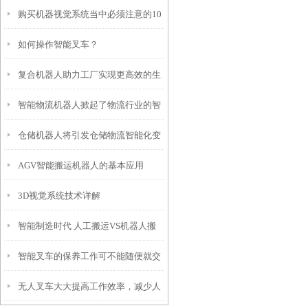
购买机器视觉系统当中必须注意的10
如何操作智能叉车？
个问题
复合机器人助力工厂实现更高效的生
智能物流机器人掀起了物流行业的智
产力
仓储机器人将引发仓储物流智能化变
能变革
AGV智能搬运机器人的基本应用
革
3D视觉系统技术详解
智能制造时代 人工搬运VS机器人搬
智能叉车的保养工作可不能随便就交
运
无人叉车大大提高工作效率，减少人
差了