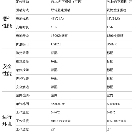
定位辅助
向上
/
向下相机（可选）
向上
/
向下相机（
驱动方式
双轮差速驱动
双轮差速驱动
硬件
电池规格
48V24Ah
48V24Ah
性能
充电时长
1.5h
1.5h
电池寿命
1500
次循环
1500
次循环
扩展接口
USB2.0
USB2.0
激光避障
标配
标配
视觉避障
标配
标配
安全
急停按钮
标配
标配
性能
声光报警
标配
标配
安全触边
标配
标配
室内
/
室外
室内
室内
单张地图
≤200000 m²
≤200000 m²
工作温度
0~40℃
0~40℃
运行
工作湿度
10%-90%无凝露
10%-90%无凝露
环境
工作坡度
≤3°
≤3°