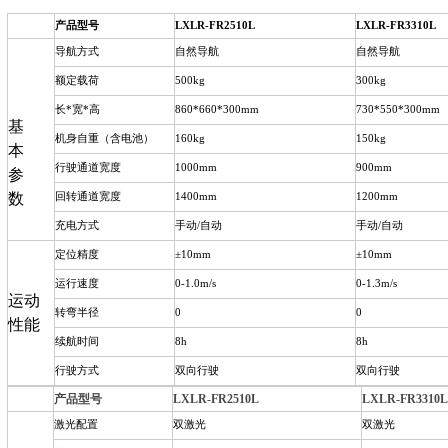
产品型号
LXLR-FR2510L
LXLR-
FR3310L
导航方式
自然导航
自然导航
额定载荷
500kg
300kg
长*宽*高
860*660*300mm
730*550*300mm
基
机身自重（含电池）
160kg
150kg
本
行驶通道宽度
1000mm
900mm
参
数
回转通道宽度
1400mm
1200mm
充电方式
手动/自动
手动/自动
定位精度
±10mm
±10mm
运行速度
0-1.0m/s
0-1.3m/s
运动
转弯半径
0
0
性能
续航时间
8h
8h
行驶方式
双向行驶
双向行驶
产品型号
LXLR-
FR2510L
LXLR-
FR3310L
激光配置
双激光
双激光