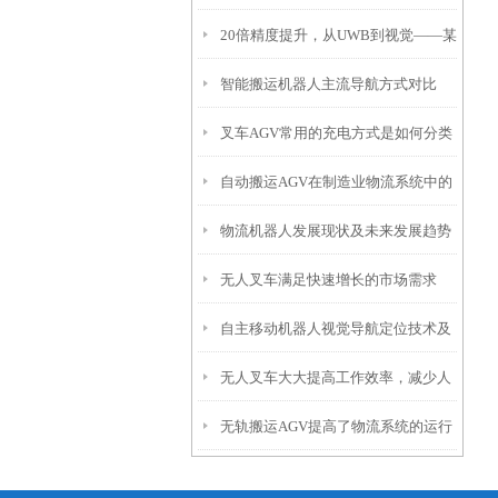
20倍精度提升，从UWB到视觉——某
智能搬运机器人主流导航方式对比
家电仓储叉车智能化改造实战案例
叉车AGV常用的充电方式是如何分类
自动搬运AGV在制造业物流系统中的
的？
物流机器人发展现状及未来发展趋势
重要作用
无人叉车满足快速增长的市场需求
自主移动机器人视觉导航定位技术及
无人叉车大大提高工作效率，减少人
其原理
无轨搬运AGV提高了物流系统的运行
员投入
效率