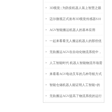
3D视觉 | 为防疫机器人装上智慧之眼
宠
迈尔微视正式发布3D视觉传感器S10
AGV智能搬运机器人的基本应用
Pro/S10，助力移动机器人从室内走向
一起来看看无人搬运机器人的那些优
室外
无轨搬运AGV在自动化物流系统中，
势吧！
人工智能时代 机器人智能物流市场需
实现经济、灵活的无人化生产
来看看AGV电动叉车的几种导航方式
求火热
智能仓储机器人能证明人工智能+的
无轨搬运AGV提高了物流系统的运行
无限可能吗？
效率