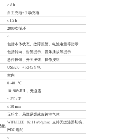
≥
8 h
自主充电
+
手动充电
≤
1.5 h
2000
次循环
○
包括本体状态、故障报警、电池电量等指示
包括转向、告警提示、音乐播放等提示
急停按钮、开关按钮、操作按钮
USB2.0 + RJ45
百兆
室内
0~40
℃
10~90%RH
，
无凝露
≤
5% / 3°
≤
20 mm
无粉尘、易燃易爆或腐蚀性气体
WIFI/IEEE 82.11 a/b/g/n/ac
支持无缝漫游切换、全
选配
网
5G
选配
○