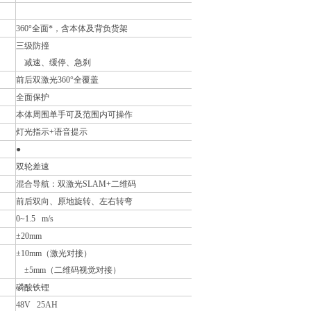
360°
全面
*，含本体及背负货架
三级防撞
减速、缓停、急刹
前后双激光
360°
全覆盖
全面
保护
本体周围单手可及范围内可操作
灯光指示
+
语音提示
●
双轮差速
混合导航：双激光
SLAM+
二维码
前后双向、原地旋转、左右转弯
0~1.5 m/s
±20mm
±10mm
（激光对接）
±5mm
（二维码视觉对接）
磷酸铁锂
48V 25AH