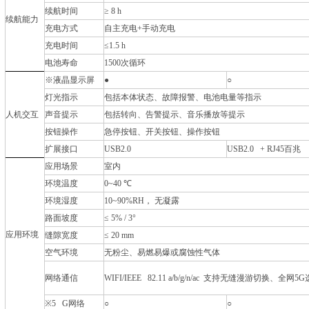
续航时间
≥
8 h
续航能力
充电方式
自主充电
+
手动充电
充电时间
≤
1.5 h
电池寿命
1500
次循环
※
液晶显示屏
●
○
灯光指示
包括本体状态、故障报警、电池电量等指示
人机交互
声音提示
包括转向、告警提示、音乐播放等提示
按钮操作
急停按钮、开关按钮、操作按钮
扩展接口
USB2.0
USB2.0 + RJ45
百兆
应用场景
室内
环境温度
0~40
℃
环境湿度
10~90%RH
，
无凝露
路面坡度
≤ 5% / 3°
应用环境
缝隙宽度
≤
20 mm
空气环境
无粉尘、易燃易爆或腐蚀性气体
网络通信
WIFI/IEEE 82.11 a/b/g/n/ac
支持无缝漫游切换、全网
5G
※
5 G网络
○
○