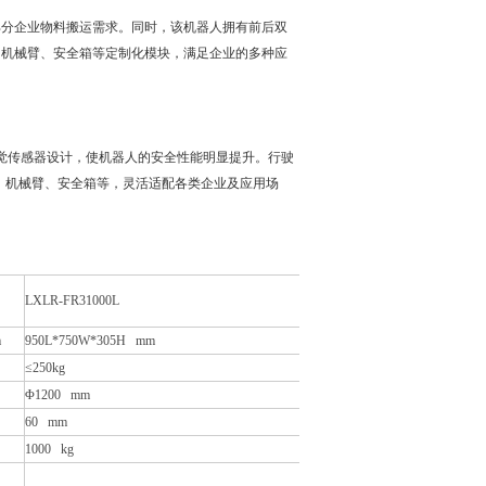
满足大部分企业物料搬运需求。同时，该机器人拥有前后双
、机械臂、安全箱等定制化模块，满足企业的多种应
置3D视觉传感器设计，使机器人的安全性能明显提升。行驶
货架、机械臂、安全箱等，灵活适配各类企业及应用场
LXLR-FR31000L
m
950L*750W*305H mm
≤
250kg
Φ1200 mm
60 mm
1000 kg