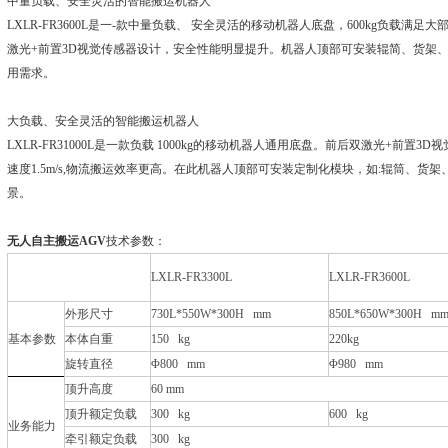
中量负载、安全灵活的智能搬运机器人
LXLR-FR3600L是一-款中量负载、 安全灵活的移动机器人底盘，600kg负载
激光+前置3D视觉传感器设计，安全性能明显提升。机器人顶部可安装辊简、货架
用需求。
大负载、安全灵活的智能搬运机器人
LXLR-FR31000L是一款负载 1000kg的移动机器人通用底盘。前后双激光+前
速度1.5m/s,物流搬运效率更高。在此机器人顶部可安装定制化模块，如:辊筒、
景。
无人自主搬运AGV
技术参数：
LXLR-FR3300L
LXLR-FR3600L
外形尺寸
730L*550W*300H mm
850L*650W*300H m
基本参数
本体自重
150 kg
220kg
旋转直径
Φ800 mm
Φ980 mm
顶升高度
60 mm
顶升额定负载
300 kg
600 kg
业务能力
牵引额定负载
300 kg