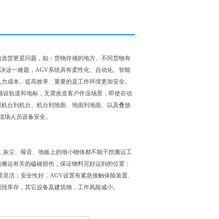
的选货更是问题，如：货物存储的地方、不同货物有
解决这一难题，AGV系统具有柔性化、自动化、智能
人力成本、提高效率、重要的是工作环境更加安全。
铺设轨道和地标，无需改造客户作业场景，即使在动
现机台到机台、机台到地面、地面到地面、以及叠放
证现场人员设备安全。
，灰尘、噪音、地板上的细小物体都不能干扰搬运工
与搬运有关的磕碰损伤，保证物料完好运到的位置；
置灵活；安全性好，AGV设置有紧急接触保险装置、
损毁库存，其它设备及建筑物，工作风险减小。