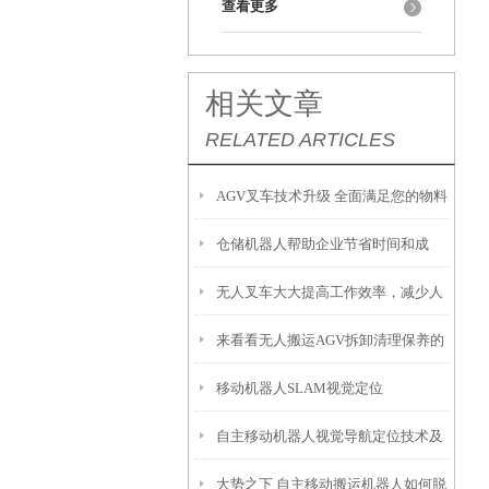
查看更多
相关文章
RELATED ARTICLES
AGV叉车技术升级 全面满足您的物料
仓储机器人帮助企业节省时间和成
搬运需求
无人叉车大大提高工作效率，减少人
本，并提高了运行效率
来看看无人搬运AGV拆卸清理保养的
员投入
移动机器人SLAM视觉定位
正确步骤
自主移动机器人视觉导航定位技术及
大势之下 自主移动搬运机器人如何脱
其原理