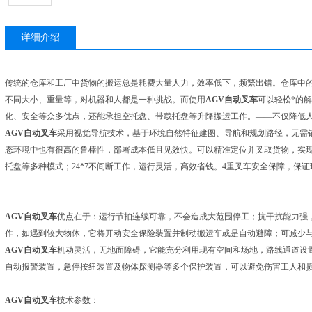
详细介绍
传统的仓库和工厂中货物的搬运总是耗费大量人力，效率低下，频繁出错。仓库中
不同大小、重量等，对机器和人都是一种挑战。而使用
AGV自动叉车
可以轻松*的
化、安全等众多优点，还能承担空托盘、带载托盘等升降搬运工作。——不仅降低
AGV自动叉车
采用视觉导航技术，基于环境自然特征建图、导航和规划路径，无需
态环境中也有很高的鲁棒性，部署成本低且见效快。可以精准定位并叉取货物，实
托盘等多种模式；24*7不间断工作，运行灵活，高效省钱。4重叉车安全保障，保
AGV自动叉车
优点在于：运行节拍连续可靠，不会造成大范围停工；抗干扰能力强
作，如遇到较大物体，它将开动安全保险装置并制动搬运车或是自动避障；可减少
AGV自动叉车
机动灵活，无地面障碍，它能充分利用现有空间和场地，路线通道设
自动报警装置，急停按纽装置及物体探测器等多个保护装置，可以避免伤害工人和
AGV自动叉车
技术参数：