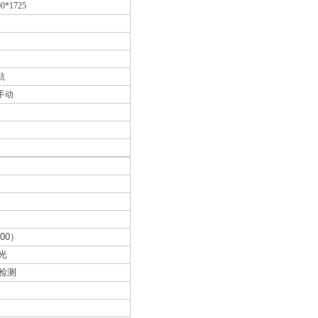
00*1725
航
手动
200）
光
检测