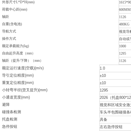
外形尺寸L*D*H(mm)
1615*9
荷载中心距(mm)
600MM
轴距
1126
自重(含电池)
480KG
导航方式
视觉导
操作方式
自动或
额定承载能力(kg)
1000
自由起升高度（mm）
1295
轴距（提升/下降）（mm）
1126
额定运行速度(空载)(m/s)
1.0
导引定位精度(mm)
±10
重复定位精度(mm)
±10
小转弯半径(货叉提升)(mm)
1295
小通道宽度(mm)
2026（托盘800*1
避障
视觉和区域安全激
碰撞条检测
车头半包围碰撞条
托盘检测
具备
急停按钮
左右急停按钮