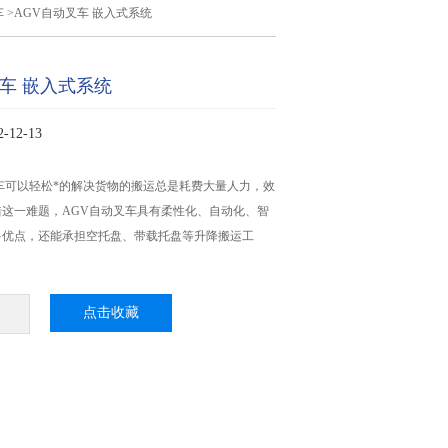
车
>AGV自动叉车 嵌入式系统
叉车 嵌入式系统
12-13
车可以轻松*的解决货物的搬运总是耗费大量人力，效
这一难题，AGV自动叉车具有柔性化、自动化、智
多优点，还能承担空托盘、带载托盘等升降搬运工
点击收藏