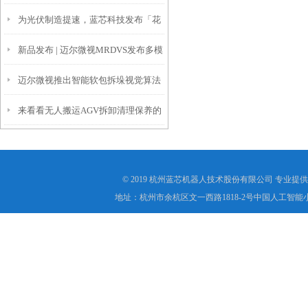
为光伏制造提速，蓝芯科技发布「花
种引导技术
新品发布 | 迈尔微视MRDVS发布多模
篮上下料机器人GF3310R」
迈尔微视推出智能软包拆垛视觉算法
态避障相机S2
来看看无人搬运AGV拆卸清理保养的
2.0
正确步骤
© 2019 杭州蓝芯机器人技术股份有限公司 专业提供
地址：杭州市余杭区文一西路1818-2号中国人工智能小镇