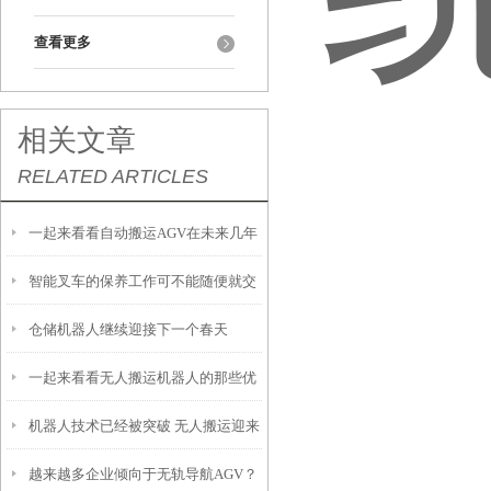
查看更多
相关文章
RELATED ARTICLES
一起来看看自动搬运AGV在未来几年
智能叉车的保养工作可不能随便就交
的发展趋势
仓储机器人继续迎接下一个春天
差了
一起来看看无人搬运机器人的那些优
机器人技术已经被突破 无人搬运迎来
势吧！
越来越多企业倾向于无轨导航AGV？
新天地-视觉导航机器人