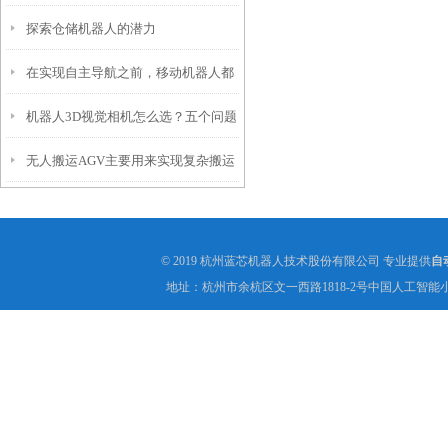
探索仓储机器人的潜力
在实现自主导航之前，移动机器人都
机器人3D视觉相机怎么选？五个问题
有哪些避障方法？
无人搬运AGV主要用来实现复杂搬运
帮你理清思路
管理工作
© 2019 杭州蓝芯机器人技术股份有限公司 专业提供
自
地址：杭州市余杭区文一西路1818-2号中国人工智能小镇