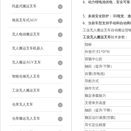
4、动力锂电池供电，安全可靠
托盘式搬运叉车
5、多级安全防护：
3D
视觉、激
堆高叉车式AGV
6
、当前车型支持手动和自动两
工业无人搬运叉车自动搬运货
无人电动搬运叉车
工业无人搬运叉车
技术参数：
指标
无人搬运叉车机器人
外形尺寸L*D*H
荷载中心距
无人搬运AGV叉车
轴距（提升/下降）
自重(含电池)
智能仓储无人叉车
导航方式
操作方式
工业无人搬运叉车
额定承载能力
叉臂举升高度
仓库无人叉车
轴距（提升/下降）
额定运行速度(空载)
仓库搬运无人叉车
导引定位精度