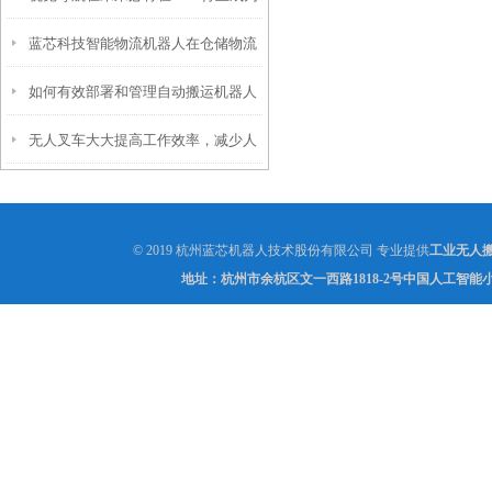
蓝芯科技智能物流机器人在仓储物流
主流
如何有效部署和管理自动搬运机器人
市场引爆变革
无人叉车大大提高工作效率，减少人
员投入
© 2019 杭州蓝芯机器人技术股份有限公司 专业提供
工业无人
地址：杭州市余杭区文一西路1818-2号中国人工智能小镇