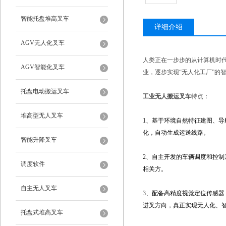
智能托盘堆高叉车
详细介绍
AGV无人化叉车
人类正在一步步的从计算机时
AGV智能化叉车
业，逐步实现“无人化工厂”的
托盘电动搬运叉车
工业无人搬运叉车
特点：
堆高型无人叉车
1、基于环境自然特征建图、
化，自动生成运送线路。
智能升降叉车
2、自主开发的车辆调度和控
调度软件
相关方。
自主无人叉车
3、配备高精度视觉定位传感器
进叉方向，真正实现无人化、
托盘式堆高叉车