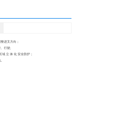
调整进叉方向；
、行驶;
域 立 体 化 安全防护；
电。