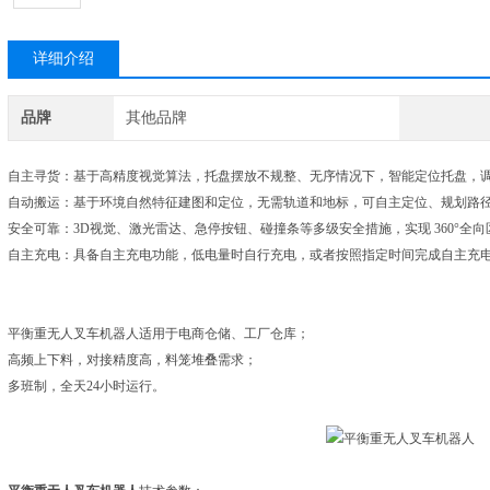
详细介绍
品牌
其他品牌
自主寻货：基于高精度视觉算法，托盘摆放不规整、无序情况下，智能定位托盘，
自动搬运：基于环境自然特征建图和定位，无需轨道和地标，可自主定位、规划路径
安全可靠：3D视觉、激光雷达、急停按钮、碰撞条等多级安全措施，实现 360°全向区
自主充电：具备自主充电功能，低电量时自行充电，或者按照指定时间完成自主充
平衡重无人叉车机器人适用于电商仓储、工厂仓库；
高频上下料，对接精度高，料笼堆叠需求；
多班制，全天24小时运行。