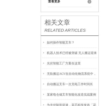
查看更多
相关文章
RELATED ARTICLES
如何操作智能叉车？
机器人技术已经被突破 无人搬运迎来
光伏智能工厂方案在这里
新天地-视觉导航机器人
无轨搬运AGV在自动化物流系统中，
自动搬运叉车一次充电工作时间长
实现经济、灵活的无人化生产
某家电仓储叉车智能化改造实战案例
为光伏制造提速，蓝芯科技发布「花