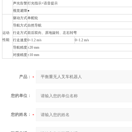
声光告警
灯光指示+语音提示
视觉避障
●
驱动方式
单舵轮
导航方式
自然导航
运动
行走方式
前后双向、原地旋转、左右转弯
性能
行走速度
0~1.2 m/s
0~1.2 m/s
导航精度
±20 mm
对接精度
±10 mm
产品：
您的单位：
您的姓名：