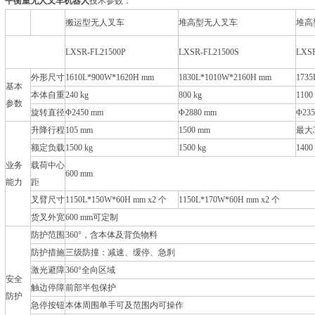
平衡重无人叉车机器人
技术参数：
搬运型无人叉车
堆高型无人叉车
堆高
LXSR-FL21500P
LXSR-FL21500S
LXSR
外形尺寸
1610L*900W*1620H mm
1830L*1010W*2160H mm
1735
基本
本体自重
240 kg
800 kg
1100
参数
旋转直径
Φ2450 mm
Φ2880 mm
Φ235
升降行程
105 mm
1500 mm
最大3
额定负载
1500 kg
1500 kg
1400
业务
载荷中心
600 mm
能力
距
叉臂尺寸
1150L*150W*60H mm x2 个
1150L*170W*60H mm x2 个
货叉外宽
600 mm可定制
防护范围
360°，含本体及背负物料
防护措施
三级防撞：减速、缓停、急刹
激光避障
360°全向区域
安全
触边停障
前部半包保护
防护
急停按钮
本体周围单手可及范围内可操作