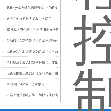
无轨agv是自动化物流系统中*的设备
用
微分几何在机器人抓取中的应用
3D视觉具有代表性的主动测距方法有
（一）
自动搬运AGV在制造业物流系统中的
哪些？
无轨AGV已经逐渐成为物流行业的新
重要作用
物料搬运机器人的技术特性与工作原
宠
无轨智能搬运机器人轻松解决生产物
理
3D感知+AI决策，迈尔微视
流布局烦恼
机器人引爆物流行业，加快行业智能
（MRDVS）助推移动机器人安全再
化
提升