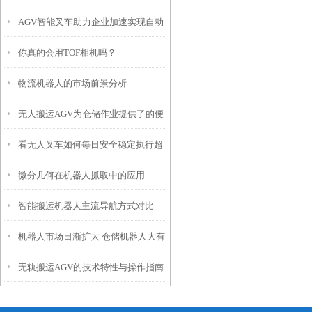
AGV智能叉车助力企业加速实现自动
正确步骤
你真的会用TOF相机吗？
化
物流机器人的市场前景分析
无人搬运AGV为仓储作业提供了的便
看无人叉车如何每日安全稳定执行超
利
微分几何在机器人抓取中的应用
500条任务
智能搬运机器人主流导航方式对比
（一）
机器人市场日渐扩大 仓储机器人大有
无轨搬运AGV的技术特性与操作指南
可为