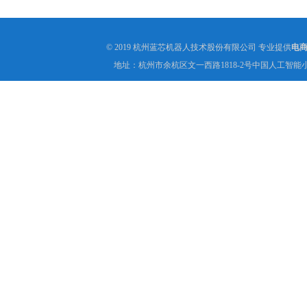
篮上下料机器人GF3310R」
© 2019 杭州蓝芯机器人技术股份有限公司 专业提供
电
地址：杭州市余杭区文一西路1818-2号中国人工智能小镇