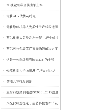
3D视觉引导金属曲轴上料
无轨AGV优势与特点
无轨导航机器人为柔性生产线应运而
蓝芯机器人系统发布全新3C行业解决
生
蓝芯科技包装工厂智能物流解决方案
方案
这是一位能让所有boss放心的主管
物流机器人全面爆发 年增日已达到
智能叉车托盘识别
20%
蓝芯科技顺利通过ISO9001:2015质量
为光伏制造提速，蓝芯科技发布「花
管理体系认证