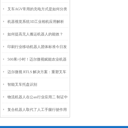
叉车AGV常用的充电方式是如何分类
机器视觉系统3D工业相机应用解析
的？
如何提高无人搬运机器人的能效？
印刷行业移动机器人团体标准今日发
500果/小时！迈尔微视赋能农业机器
布
迈尔微视 RTLS 解决方案：重塑叉车
人自动化采摘
智能叉车托盘识别
定位与作业效率
物流机器人在公an行业应用二 制证中
复合机器人取代了人工手腿行驶作用
心自动化