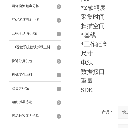
混合物流包裹分拣
*Z轴精度 约1
采集时间 
3D相机零部件上料
扫描空间 375
3D相机无序分拣
*基线
*工作距离
3D视觉系统糖垛拆垛上料
尺寸 400
快递分拣供包
电源 D
数据接口 
机械零件上料
重量
混合拆码垛
SDK Wind
电商拆零拣选
产品：
药品包装无人拆垛