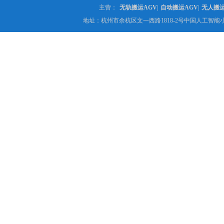
主营：
无轨搬运AGV
|
自动搬运AGV
|
无人搬
地址：杭州市余杭区文一西路1818-2号中国人工智能小镇