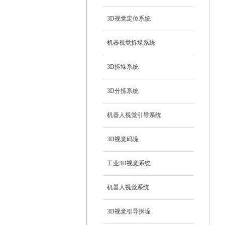
3D视觉定位系统
机器视觉拆垛系统
3D拆垛系统
3D分拣系统
机器人视觉引导系统
3D视觉码垛
工业3D视觉系统
机器人视觉系统
3D视觉引导拆垛