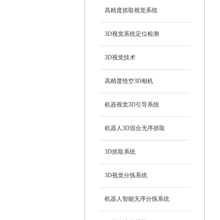
高精度抓取视觉系统
3D视觉系统定位检测
3D视觉技术
高精度悟空3D相机
机器视觉3D引导系统
机器人3D混合无序抓取
3D抓取系统
3D视觉分拣系统
机器人智能无序分拣系统