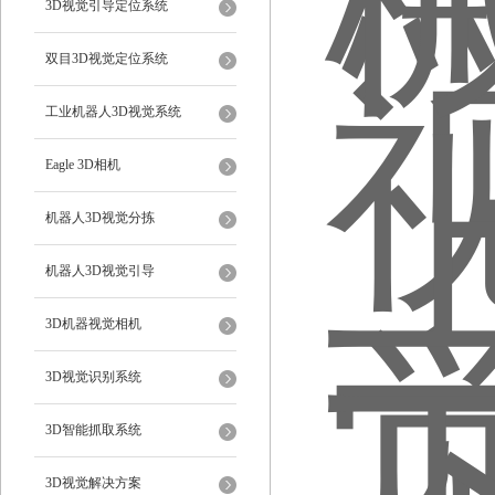
3D视觉引导定位系统
双目3D视觉定位系统
工业机器人3D视觉系统
Eagle 3D相机
机器人3D视觉分拣
机器人3D视觉引导
3D机器视觉相机
3D视觉识别系统
3D智能抓取系统
3D视觉解决方案