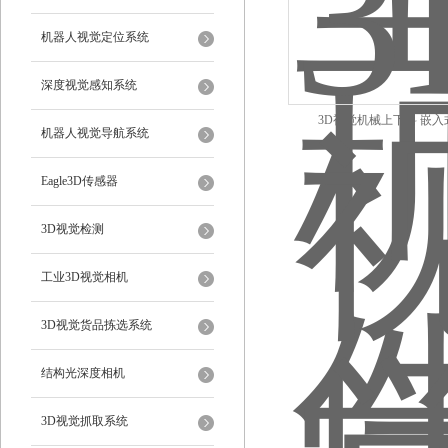
机器人视觉定位系统
深度视觉感知系统
3D视觉机械上下料 嵌
机器人视觉导航系统
Eagle3D传感器
3D视觉检测
工业3D视觉相机
3D视觉货品拣选系统
结构光深度相机
3D视觉抓取系统