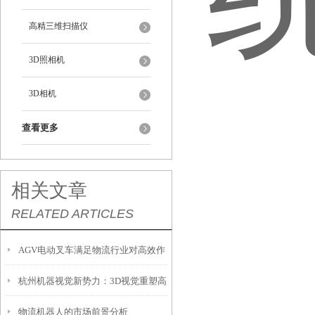
高精三维扫描仪
3D照相机
3D相机
查看更多
相关文章
RELATED ARTICLES
AGV电动叉车满足物流行业对高效作
杭州机器视觉新势力：3D视觉重塑高
业的需求
物流机器人的市场前景分析
效安全的物流仓储环境