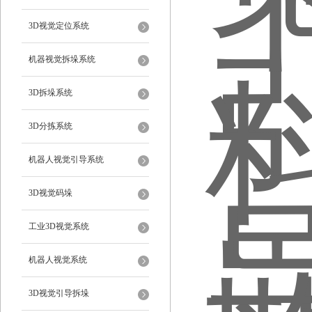
3D视觉定位系统
机器视觉拆垛系统
3D拆垛系统
3D分拣系统
机器人视觉引导系统
3D视觉码垛
工业3D视觉系统
机器人视觉系统
3D视觉引导拆垛