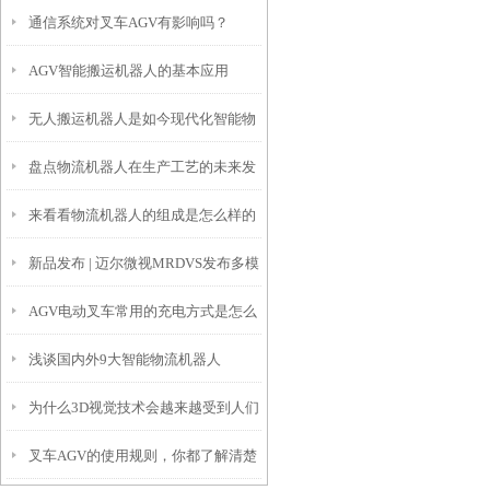
通信系统对叉车AGV有影响吗？
AGV智能搬运机器人的基本应用
无人搬运机器人是如今现代化智能物
盘点物流机器人在生产工艺的未来发
流系统*的一部分
来看看物流机器人的组成是怎么样的
展新趋势
新品发布 | 迈尔微视MRDVS发布多模
AGV电动叉车常用的充电方式是怎么
态避障相机S2
浅谈国内外9大智能物流机器人
分类呢？
为什么3D视觉技术会越来越受到人们
叉车AGV的使用规则，你都了解清楚
的青睐？