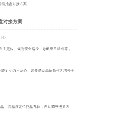
技智能托盘对接方案
托盘对接方案
145
如自主定位、规划安全路径、导航至目标点等，
识别）仍力不从心，需要借助高反条作为增强手
流托盘，高精度定位托盘孔位，自动调整进叉方