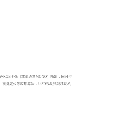
真彩色RGB图像（或单通道MONO）输出，同时搭
M、视觉定位等应用算法，让3D视觉赋能移动机