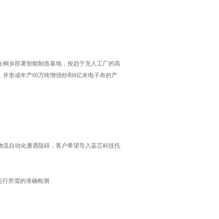
石在桐乡部署智能制造基地，按趋于无人工厂的高
并形成年产60万吨增强纱和8亿米电子布的产
物流自动化遭遇阻碍，客户希望导入蓝芯科技托
全运行所需的准确检测