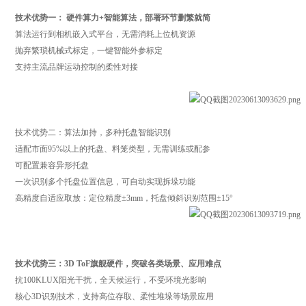
技术优势一： 硬件算力+智能算法，部署环节删繁就简
算法运行到相机嵌入式平台，无需消耗上位机资源
抛弃繁琐机械式标定，一键智能外参标定
支持主流品牌运动控制的柔性对接
技术优势二：算法加持，多种托盘智能识别
适配市面95%以上的托盘、料笼类型，无需训练或配参
可配置兼容异形托盘
一次识别多个托盘位置信息，可自动实现拆垛功能
高精度自适应取放：定位精度±3mm，托盘倾斜识别范围±15°
技术优势三：3D ToF旗舰硬件，突破各类场景、应用难点
抗100KLUX阳光干扰，全天候运行，不受环境光影响
核心3D识别技术，支持高位存取、柔性堆垛等场景应用