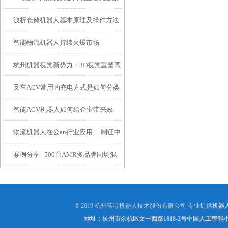
浅析仓储机器人基本原理及操作方法
智能物流机器人持续火爆市场
杭州机器视觉新势力：3D视觉重塑高
叉车AGV常用的充电方式是如何分类
效安全的物流仓储环境
智能AGV机器人如何给企业带来效
的？
物流机器人在公an行业应用二 制证中
益？
案例分享 | 500台AMR多品牌同场混
心自动化
跑如何实现？
© 2019 杭州蓝芯机器人技术股份有限公司 专业提供
机器
地址：杭州市余杭区文一西路1818-2号中国人工智能小镇