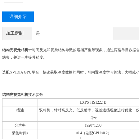
详细介绍
加工定制
是
结构光视觉相机
针对高反光和复杂结构导致的遮挡严重等现象，通过两路单目数据
缺失，并进一步提升精度。
选配NVIDIA GPU平台，快速获取深度数据的同时，可内置深度学习算法，大幅减
结构光视觉相机
技术参数：
LXPS-HS1222-B
描述
双相机，针对高反光、低反射率、视差遮挡现象进行优化，
点云
分辨率
1920*1200
采集时间s
<0.4（选配GPU<0.2）