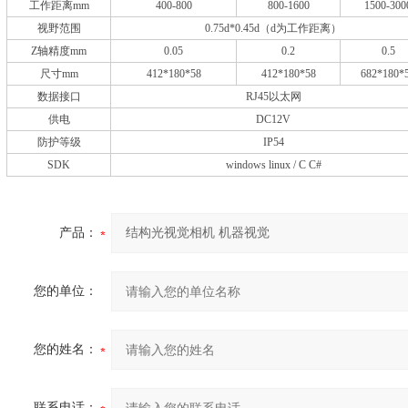
工作距离mm
400-800
800-1600
1500-300
视野范围
0.75d*0.45d（d为工作距离）
Z轴精度mm
0.05
0.2
0.5
尺寸mm
412*180*58
412*180*58
682*180*
数据接口
RJ45以太网
供电
DC12V
防护等级
IP54
SDK
windows linux / C C#
产品：
您的单位：
您的姓名：
联系电话：