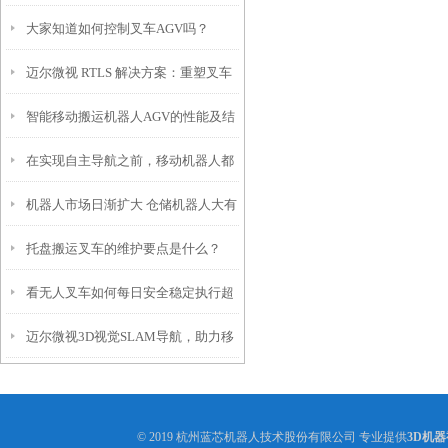
大家知道如何控制叉车AGV吗？
本，并提高了运行效率
迈尔微视 RTLS 解决方案：重塑叉车
智能移动搬运机器人AGV的性能及结
定位与作业效率
在实现自主导航之前，移动机器人都
构
机器人市场日渐扩大 仓储机器人大有
有哪些避障方法？
托盘搬运叉车的维护要点是什么？
可为
看无人叉车如何每日安全稳定执行超
迈尔微视3D视觉SLAM导航，助力移
500条任务
动机器人在工业环境中稳定运行
© 2019 杭州蓝芯机器人技术股份有限公司 专业提供
3D机