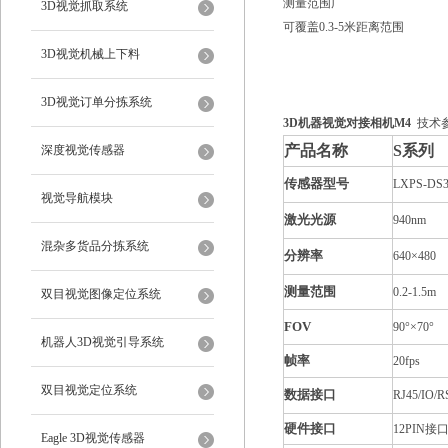
测量范围广
3D视觉抓取系统
可覆盖0.3-5米距离范围
3D视觉机械上下料
3D视觉订单分拣系统
3D机器视觉对接相机M4
技术
产品名称
S系列
深度视觉传感器
传感器型号
LXPS-DS3
视觉导航模块
激光光源
940nm
混杂多货品分拣系统
分辨率
640×480
测量范围
0.2-1.5m
双目视觉图像定位系统
FOV
90°×70°
机器人3D视觉引导系统
帧率
20fps
双目视觉定位系统
数据接口
RJ45/IO/R
硬件接口
12PIN
接
Eagle 3D视觉传感器