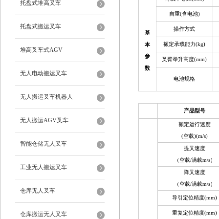
托盘式堆高叉车
自重(含电池)
托盘式搬运叉车
操作方式
基
额定承载能力(kg)
本
堆高叉车式AGV
参
叉臂举升高度(mm)
数
无人电动搬运叉车
电池规格
无人搬运叉车机器人
产品型号
无人搬运AGV叉车
额定运行速度
(空载)(m/s)
智能仓储无人叉车
提叉速度
（空载/满载m/s）
工业无人搬运叉车
降叉速度
（空载/满载m/s）
仓库无人叉车
导引定位精度(mm)
重复定位精度(mm)
仓库搬运无人叉车