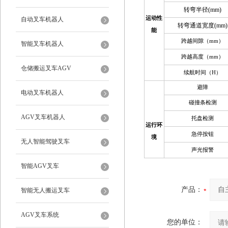
转弯半径(mm)
运动性
自动叉车机器人
转弯通道宽度(mm)
能
跨越间隙（mm）
智能叉车机器人
跨越高度（mm）
仓储搬运叉车AGV
续航时间（H）
避障
电动叉车机器人
碰撞条检测
AGV叉车机器人
托盘检测
运行环
急停按钮
境
无人智能驾驶叉车
声光报警
智能AGV叉车
产品：
智能无人搬运叉车
AGV叉车系统
您的单位：