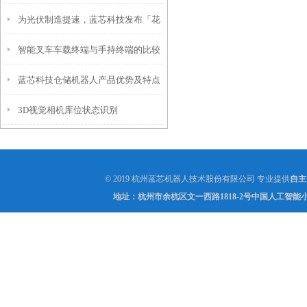
为光伏制造提速，蓝芯科技发布「花
智能叉车车载终端与手持终端的比较
篮上下料机器人GF3310R」
蓝芯科技仓储机器人产品优势及特点
3D视觉相机库位状态识别
© 2019 杭州蓝芯机器人技术股份有限公司 专业提供
自主
地址：杭州市余杭区文一西路1818-2号中国人工智能小镇