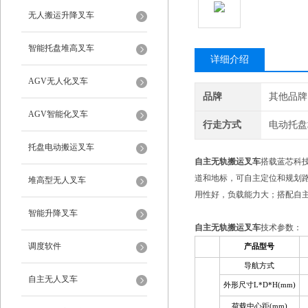
无人搬运升降叉车
智能托盘堆高叉车
详细介绍
AGV无人化叉车
品牌
其他品牌
AGV智能化叉车
行走方式
电动托盘
托盘电动搬运叉车
自主无轨搬运叉车
搭载蓝芯科技
道和地标，可自主定位和规划
堆高型无人叉车
用性好，负载能力大；搭配自主
智能升降叉车
自主无轨搬运叉车
技术参数：
调度软件
产品型号
导航方式
自主无人叉车
外形尺寸L*D*H(mm)
荷载中心距(mm)