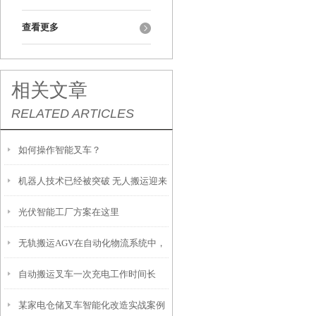
查看更多
相关文章
RELATED ARTICLES
如何操作智能叉车？
机器人技术已经被突破 无人搬运迎来
光伏智能工厂方案在这里
新天地-视觉导航机器人
无轨搬运AGV在自动化物流系统中，
自动搬运叉车一次充电工作时间长
实现经济、灵活的无人化生产
某家电仓储叉车智能化改造实战案例