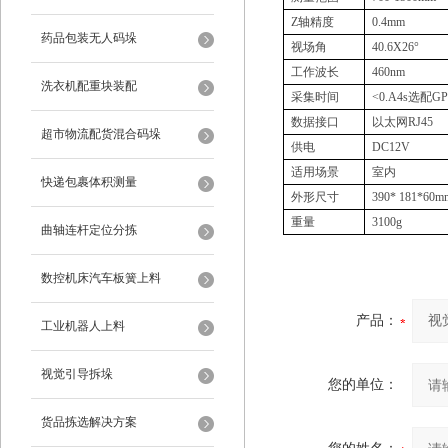
Z
轴精度
0.4mm
药品包装无人码垛
视场角
40.6X26°
工作波长
460nm
洗衣机配重块装配
采集时间
<0.A4s
选配
GP
数据接口
以太网
RJ45
超市物流配货混合码垛
供电
DC12V
适用场景
室内
快递包裹体积测量
外形尺寸
390* 181*60m
重量
3100g
曲轴连杆定位分拣
数控机床汽车板簧上料
产品：
工业机器人上料
视觉引导拆垛
您的单位：
货品拣选解决方案