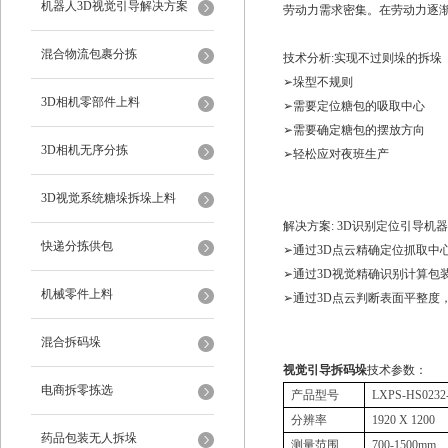
机器人3D视觉引导解决方案
劳动力需求密集。在劳动力逐
混合物流包裹分拣
技术分析:实现不过则垛的拆垛
➢垛型不规则
3D相机零部件上料
➢需要定位糖包的吸取中心
➢需要确定糖包的摆放方向
3D相机无序分拣
➢轻松应对夜班生产
3D视觉系统糖垛拆垛上料
解决方案: 3D识别定位引导机
快递分拣供包
➢通过3D点云精确定位抓取中
➢通过3D视觉精确识别计算包
机械零件上料
➢通过3D点云判断表面平整度
混合拆码垛
视觉引导拆码垛
技术参数：
电商拆零拣选
产品型号
LXPS-HS0232
分辨率
1920 X 1200
药品包装无人拆垛
测量范围
700-1500mm