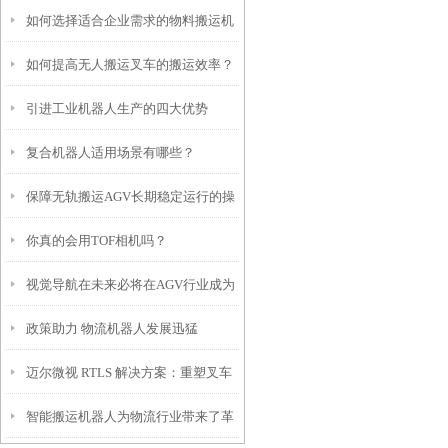
如何选择适合企业需求的物料搬运机
如何提高无人搬运叉车的搬运效率？
器人？
引进工业机器人生产的四大优势
复合机器人适用场景有哪些？
保障无轨搬运AGV长期稳定运行的操
你真的会用TOF相机吗？
作规范
视觉导航在未来必将在AGV行业成为
政策助力 物流机器人发展迅猛
主流
迈尔微视 RTLS 解决方案：重塑叉车
智能搬运机器人为物流行业带来了革
定位与作业效率