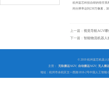
杭州蓝芯科技自研的悟空系
间分辨率达到230万像素，深度
上一篇：
视觉导航AGV哪
下一篇：
智能物流机器人
© 2019 杭州蓝芯机器人技
主营：
无轨搬运AGV
|
自动搬运AGV
|
无人搬
地址：杭州市余杭区文一西路1818-2号中国人工智能小镇