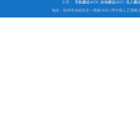
主营：
无轨搬运AGV
|
自动搬运AGV
|
无人搬
地址：杭州市余杭区文一西路1818-2号中国人工智能小镇