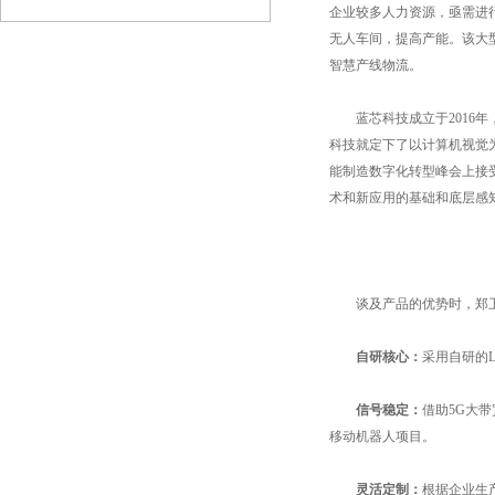
企业较多人力资源，亟需进
无人车间，提高产能。该大型
智慧产线物流。
蓝芯科技成立于2016年
科技就定下了以计算机视觉为
能制造数字化转型峰会上接
术和新应用的基础和底层感
谈及产品的优势时，郑卫军
自研核心：
采用自研的
信号稳定：
借助5G大
移动机器人项目。
灵活定制：
根据企业生