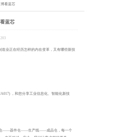
，工博看蓝芯
博看蓝芯
203
制造业正在经历怎样的内在变革，又有哪些新技
1HA017) ，和您分享工业信息化、智能化新技
仓——器件仓——生产线——成品仓，每一个