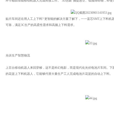
环节都由智能移动机器人完成衔接工作。“3D慧眼”捕捉悬空、低矮障碍物，即使
贴片车间还在用人工上下料? 更智能的解决方案了解下，一一蓝芯SMT上下料机
可靠，满足3C生产的高柔性需求和高频上下料需求。
光伏生产智慧物流
上百台移动机器人来回穿梭，这不是科幻电影，而是现代化光伏电池片车间。下面
的花篮上下料机器人，它能够代替大量生产工人完成电池片花篮的自动上下料。