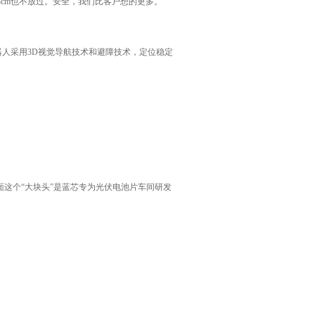
3cm也不放过。安全，我们比客户想的更多。
器人采用3D视觉导航技术和避障技术，定位稳定
这个“大块头”是蓝芯专为光伏电池片车间研发