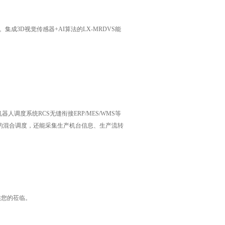
成3D视觉传感器+AI算法的LX-MRDVS能
调度系统RCS无缝衔接ERP/MES/WMS等
人的混合调度，还能采集生产机台信息、生产流转
恭候您的莅临。